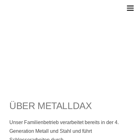
Zum
Men
Inhalt
springen
ÜBER UNS
ÜBER METALLDAX
Unser Familienbetrieb verarbeitet bereits in der 4.
Generation Metall und Stahl und führt
Schlosserarbeiten durch.